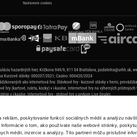
Nastavenie cookies
guláciu hazardných hier, Križkova 949/9, 811 04 Bratislava,
podatelna@urhh.sk
,
ww
ie na Kurzové stávky: 000207/2021; Casino: 000420/2024
dzkovaných ako internetová hra: Stávkové hry - kurzové stávky v herni, prevádzka
ové hry (kartové, ruleta, kocky) v i-kasíne, Internetové hry na výherných prístrojoch 
otérie v i-kasíne, Internetové hry - stolové hry s prvkom Live Dealer.
s., Všetky práva vyhradené
 reklám, poskytovanie funkcií sociálnych médií a analýzu návšt
 Informácie o tom, ako používate naše webové stránky, poskytu
nych médií, inzercie a analýzy. Títo partneri môžu príslušné info