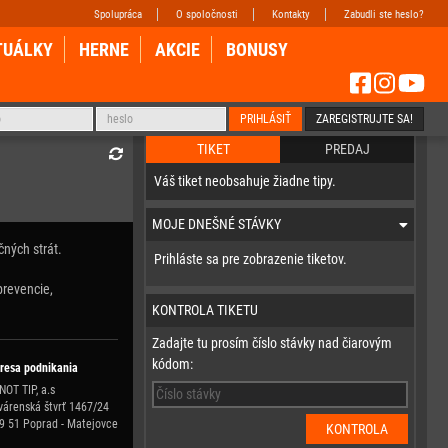
Spolupráca
O spoločnosti
Kontakty
Zabudli ste heslo?
TUÁLKY
HERNE
AKCIE
BONUSY
PRIHLÁSIŤ
ZAREGISTRUJTE SA!
TIKET
PREDAJ
Váš tiket neobsahuje žiadne tipy.
MOJE DNEŠNÉ STÁVKY
ných strát.
Prihláste sa pre zobrazenie tiketov.
prevencie,
KONTROLA TIKETU
Zadajte tu prosím číslo stávky nad čiarovým
kódom:
resa podnikania
NOT TIP, a.s
várenská štvrť 1467/24
9 51 Poprad - Matejovce