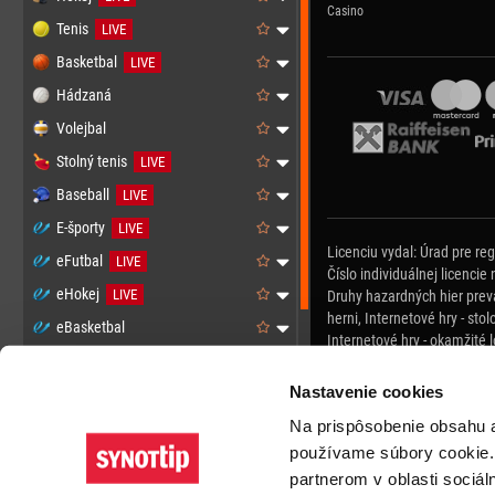
Casino
Tenis
LIVE
Basketbal
LIVE
Hádzaná
Volejbal
Stolný tenis
LIVE
Baseball
LIVE
E-športy
LIVE
Licenciu vydal: Úrad pre re
eFutbal
LIVE
Číslo individuálnej licenc
eHokej
LIVE
Druhy hazardných hier prevá
herni, Internetové hry - stol
eBasketbal
Internetové hry - okamžité l
Americký futbal
Nastavenie cookies
Austrálsky futbal
Copyright © 2026 SYNOT TIP, a.
Na prispôsobenie obsahu a
Basketbal 3x3
LIVE
používame súbory cookie.
Bedminton
partnerom v oblasti sociál
Box