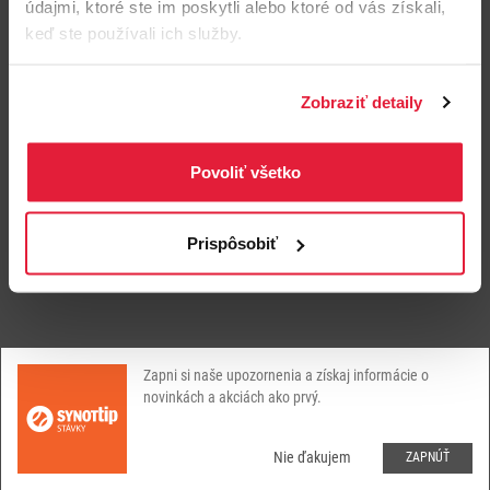
údajmi, ktoré ste im poskytli alebo ktoré od vás získali,
keď ste používali ich služby.
Skúste prosím znovu
Zobraziť detaily
Povoliť všetko
Prispôsobiť
Zapni si naše upozornenia a získaj informácie o
novinkách a akciách ako prvý.
Nie ďakujem
ZAPNÚŤ