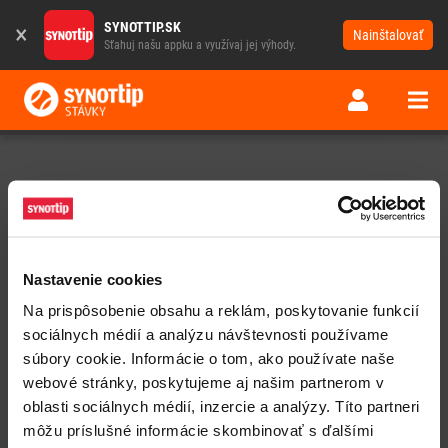
SYNOTTIP.SK
×
Nainštalovať
Sťahuj našu appku a využívaj jej výhody.
Nastavenie cookies
Na prispôsobenie obsahu a reklám, poskytovanie funkcií
sociálnych médií a analýzu návštevnosti používame
súbory cookie. Informácie o tom, ako používate naše
webové stránky, poskytujeme aj našim partnerom v
oblasti sociálnych médií, inzercie a analýzy. Títo partneri
Chyba otvorenia webu
môžu príslušné informácie skombinovať s ďalšími